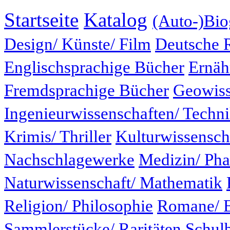
Startseite
Katalog
(Auto-)Bio
Design/ Künste/ Film
Deutsche 
Englischsprachige Bücher
Ernäh
Fremdsprachige Bücher
Geowiss
Ingenieurwissenschaften/ Techn
Krimis/ Thriller
Kulturwissensch
Nachschlagewerke
Medizin/ Ph
Naturwissenschaft/ Mathematik
Religion/ Philosophie
Romane/ E
Sammlerstücke/ Raritäten
Schul