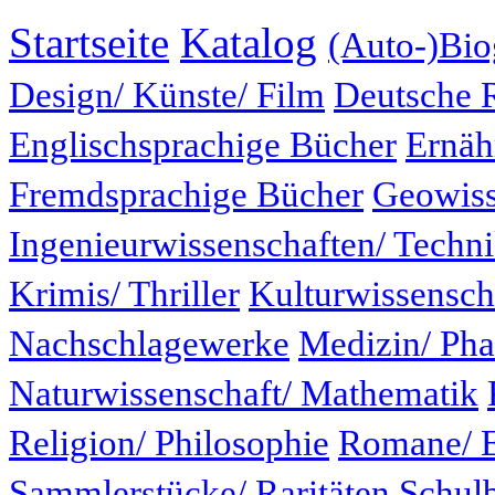
Startseite
Katalog
(Auto-)Bio
Design/ Künste/ Film
Deutsche 
Englischsprachige Bücher
Ernäh
Fremdsprachige Bücher
Geowiss
Ingenieurwissenschaften/ Techn
Krimis/ Thriller
Kulturwissensch
Nachschlagewerke
Medizin/ Ph
Naturwissenschaft/ Mathematik
Religion/ Philosophie
Romane/ E
Sammlerstücke/ Raritäten
Schul