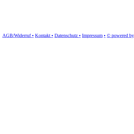
AGB/Widerruf •
Kontakt •
Datenschutz •
Impressum
•
© powered by