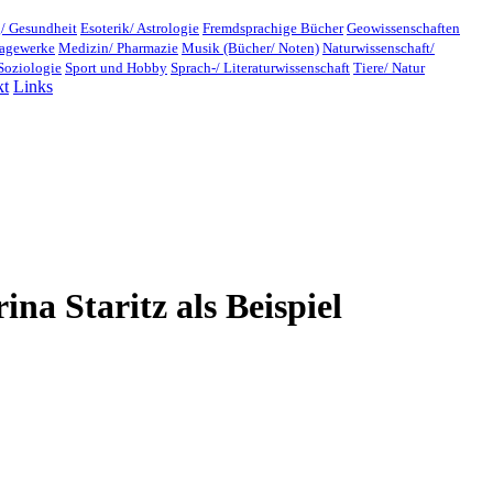
/ Gesundheit
Esoterik/ Astrologie
Fremdsprachige Bücher
Geowissenschaften
lagewerke
Medizin/ Pharmazie
Musik (Bücher/ Noten)
Naturwissenschaft/
Soziologie
Sport und Hobby
Sprach-/ Literaturwissenschaft
Tiere/ Natur
kt
Links
na Staritz als Beispiel