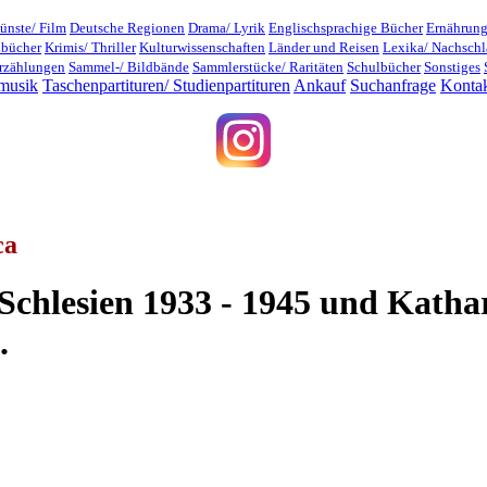
ünste/ Film
Deutsche Regionen
Drama/ Lyrik
Englischsprachige Bücher
Ernährung
dbücher
Krimis/ Thriller
Kulturwissenschaften
Länder und Reisen
Lexika/ Nachsch
rzählungen
Sammel-/ Bildbände
Sammlerstücke/ Raritäten
Schulbücher
Sonstiges
musik
Taschenpartituren/ Studienpartituren
Ankauf
Suchanfrage
Konta
ca
Schlesien 1933 - 1945 und Kathari
.