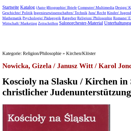
Startseite
Katalog
(Auto-)Biographie/ Briefe
Computer/ Multimedia
Design/ K
Geschichte/ Politik
Ingenieurwissenschaften/ Technik
Jura/ Recht
Kinder/ Jugen
Mathematik
Psychologie/ Pädagogik
Ratgeber
Religion/ Philosophie
Romane/ E
Salonorchester-Material
Unterhaltungs
Wirtschaft/ Marketing
Zeitschriften
Kategorie: Religion/Philosophie » Kirchen/Klöster
Nowicka, Gizela / Janusz Witt / Karol Jon
Koscioly na Slasku / Kirchen in 
christlicher Judenunterstützung