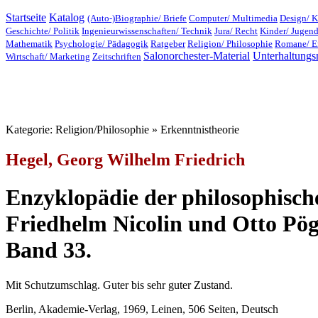
Startseite
Katalog
(Auto-)Biographie/ Briefe
Computer/ Multimedia
Design/ K
Geschichte/ Politik
Ingenieurwissenschaften/ Technik
Jura/ Recht
Kinder/ Jugen
Mathematik
Psychologie/ Pädagogik
Ratgeber
Religion/ Philosophie
Romane/ E
Salonorchester-Material
Unterhaltungs
Wirtschaft/ Marketing
Zeitschriften
Kategorie: Religion/Philosophie » Erkenntnistheorie
Hegel, Georg Wilhelm Friedrich
Enzyklopädie der philosophisch
Friedhelm Nicolin und Otto Pögg
Band 33.
Mit Schutzumschlag. Guter bis sehr guter Zustand.
Berlin, Akademie-Verlag, 1969, Leinen, 506 Seiten, Deutsch