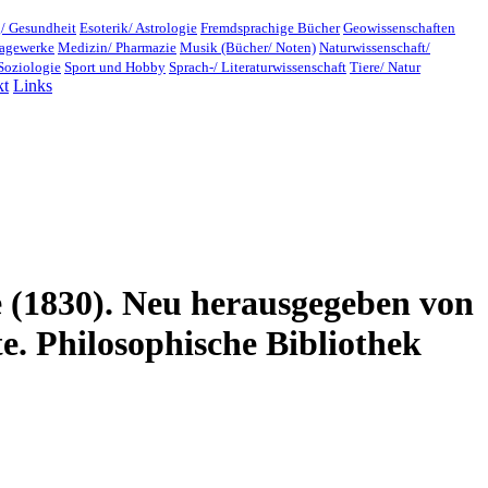
/ Gesundheit
Esoterik/ Astrologie
Fremdsprachige Bücher
Geowissenschaften
lagewerke
Medizin/ Pharmazie
Musik (Bücher/ Noten)
Naturwissenschaft/
Soziologie
Sport und Hobby
Sprach-/ Literaturwissenschaft
Tiere/ Natur
kt
Links
 (1830). Neu herausgegeben von
e. Philosophische Bibliothek