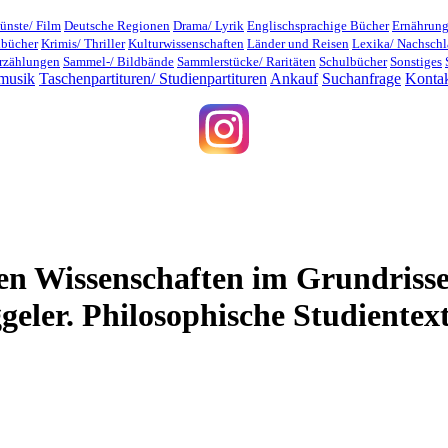
ünste/ Film
Deutsche Regionen
Drama/ Lyrik
Englischsprachige Bücher
Ernährung
dbücher
Krimis/ Thriller
Kulturwissenschaften
Länder und Reisen
Lexika/ Nachsch
rzählungen
Sammel-/ Bildbände
Sammlerstücke/ Raritäten
Schulbücher
Sonstiges
musik
Taschenpartituren/ Studienpartituren
Ankauf
Suchanfrage
Konta
en Wissenschaften im Grundrisse
eler. Philosophische Studientext