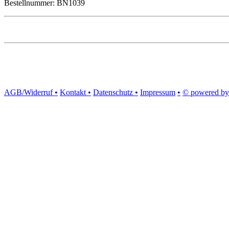
Bestellnummer: BN1039
AGB/Widerruf •
Kontakt •
Datenschutz •
Impressum
•
© powered by