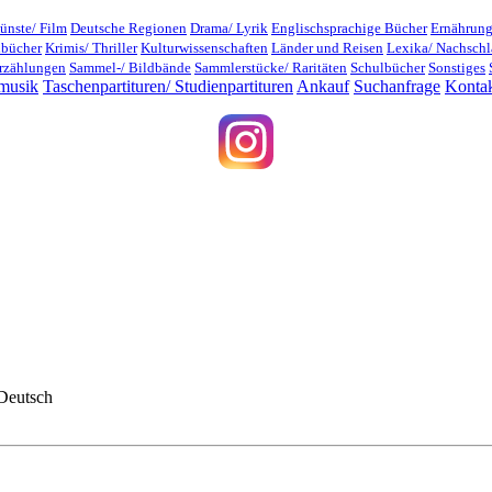
ünste/ Film
Deutsche Regionen
Drama/ Lyrik
Englischsprachige Bücher
Ernährung
dbücher
Krimis/ Thriller
Kulturwissenschaften
Länder und Reisen
Lexika/ Nachsch
rzählungen
Sammel-/ Bildbände
Sammlerstücke/ Raritäten
Schulbücher
Sonstiges
musik
Taschenpartituren/ Studienpartituren
Ankauf
Suchanfrage
Konta
Deutsch