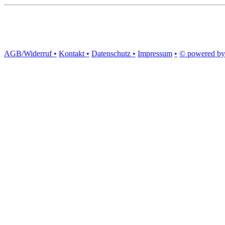
AGB/Widerruf •
Kontakt •
Datenschutz •
Impressum
•
© powered by