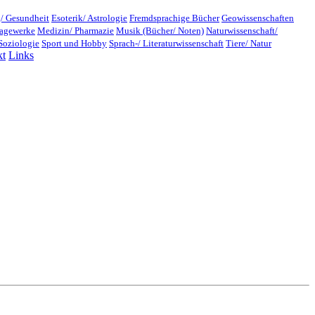
/ Gesundheit
Esoterik/ Astrologie
Fremdsprachige Bücher
Geowissenschaften
lagewerke
Medizin/ Pharmazie
Musik (Bücher/ Noten)
Naturwissenschaft/
Soziologie
Sport und Hobby
Sprach-/ Literaturwissenschaft
Tiere/ Natur
kt
Links