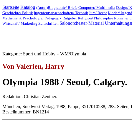
Startseite
Katalog
(Auto-)Biographie/ Briefe
Computer/ Multimedia
Design/ K
Geschichte/ Politik
Ingenieurwissenschaften/ Technik
Jura/ Recht
Kinder/ Jugen
Mathematik
Psychologie/ Pädagogik
Ratgeber
Religion/ Philosophie
Romane/ E
Salonorchester-Material
Unterhaltungs
Wirtschaft/ Marketing
Zeitschriften
Kategorie: Sport und Hobby » WM/Olympia
Von Valerien, Harry
Olympia 1988 / Seoul, Calgary.
Redaktion: Christian Zentner.
München, Suedwest Verlag, 1988, Pappe, 3517010588, 288. Seiten, 
Bestellnummer: BN1214